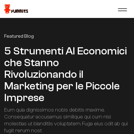
Featured Blog
5 Strumenti AI Economici
che Stanno
Rivoluzionando il
Marketing per le Piccole
Imprese
Eum quia dignissimos nobis debitis maxime.
Consequatur accusamus similique qui cum nisi
molestias ut blanditiis voluptatem. Fuga eius odit ab qui
fugit rerum nost